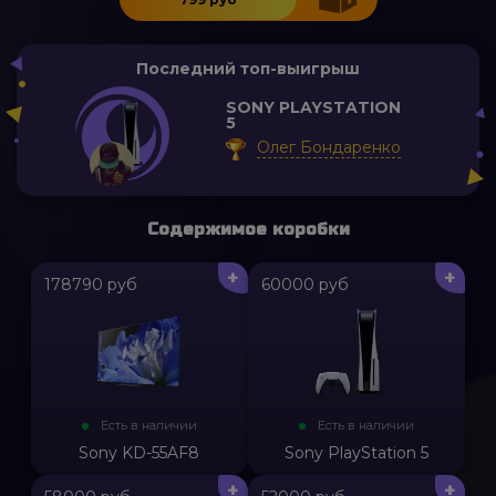
Последний топ-выигрыш
SONY PLAYSTATION
5
Олег Бондаренко
Содержимое коробки
+
+
178790 руб
60000 руб
Есть в наличии
Есть в наличии
Sony KD-55AF8
Sony PlayStation 5
+
+