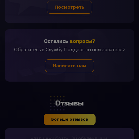
Посмотреть
час назад
Никита Николаев
Показывает давление с высокой
точностью, ничего не пропускает
Остались
вопросы?
Обратитесь в Службу Поддержки пользователей
Написать нам
Отзывы
час назад
Больше отзывов
Вадим Чепиков
Дарил на день рождения
младшему брату. Он обклеил ими