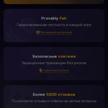
2 часа назад
Provably
Fair
Лев
Гарантированная честность в каждой игре
Я вот выграл Айфон и не знаю как
ево мне достави
Проверить результат
2 часа назад
rado rado
ИНТЕРЕСНО
час назад
Безопасные
платежи
Руслан Соколов
Защищенные транзакции без рисков
Материалы прочные, покраска
идеальная
Гарантии оплаты
Более
5000 отзывов
Посмотрите отзывы и ответы на частые вопросы