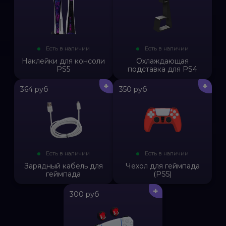
Есть в наличии
Есть в наличии
Наклейки для консоли
Охлаждающая
PS5
подставка для PS4
+
+
364 руб
350 руб
Адель Миннибаев
Звук приятно удивил. Понравилось,
что наушники компактные, легко
помещаются в карман. Микрофон
Есть в наличии
Есть в наличии
тоже хороший, никто не жалуется.
Зарядный кабель для
Чехол для геймпада
геймпада
(PS5)
+
300 руб