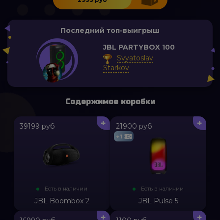
Последний топ-выигрыш
JBL PARTYBOX 100
Svyatoslav
Starkov
Содержимое коробки
+
+
39199 руб
21900 руб
+1
Есть в наличии
Есть в наличии
JBL Boombox 2
JBL Pulse 5
+
+