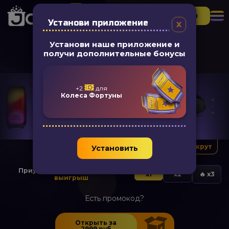
▶
Регистрация
Установи приложение
Установи наше приложение и
получи дополнительные бонусы
JBL All-In
+2
для
Колеса Фортуны
Демо прокрут
Установить
Приумнож свой шанс на
ТОП-
х1
х2
🔥 х3
выигрыш
Есть промокод?
+10%
Ничего не выбрано
+10%
Ничего не выбрано
Открыть за
2999
руб