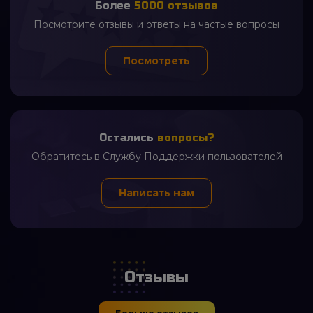
Более
5000 отзывов
Посмотрите отзывы и ответы на частые вопросы
Посмотреть
2 часа назад
Андрей Нагаев
ура мне выпала утка с
Остались
вопросы?
пропеллером
2 часа назад
Обратитесь в Службу Поддержки пользователей
Анатолий Калюжный
Оборачиваю вокруг ветки или
Написать нам
перил и снимки получаются
класные
Отзывы