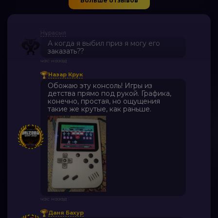
Больше отзывов
2 часа назад
Нұрасыл
А когда я выбил приз я могу его
заказать??
час назад
Назар Крук
Обожаю эту консоль! Игры из
детства прямо под рукой. Графика,
конечно, простая, но ощущения
такие же крутые, как раньше.
час назад
Даня Бахур