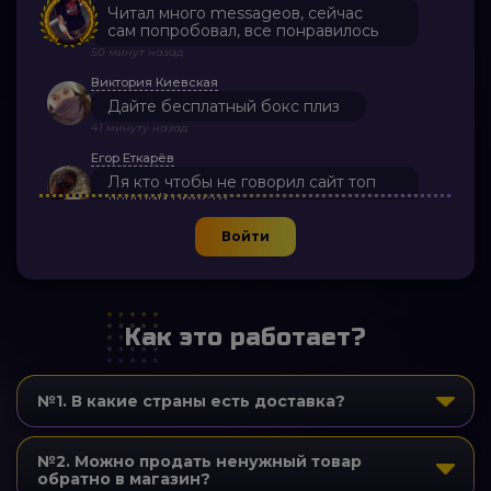
Читал много messageов, сейчас
сам попробовал, все понравилось
50 минут назад
Виктория Киевская
Дайте бесплатный бокс плиз
41 минуту назад
Егор Еткарёв
Ля кто чтобы не говорил сайт топ
лучший просто
19 минут назад
Войти
Как это работает?
№1. В какие страны есть доставка?
№2. Можно продать ненужный товар
обратно в магазин?